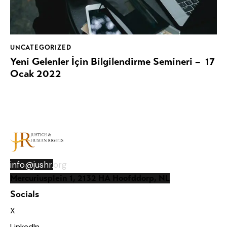
UNCATEGORIZED
Yeni Gelenler İçin Bilgilendirme Semineri – 17
Ocak 2022
info@jushr.
org
Mercuriusplein 1, 2132 HA Hoofddorp, NL
Socials
X
LinkedIn