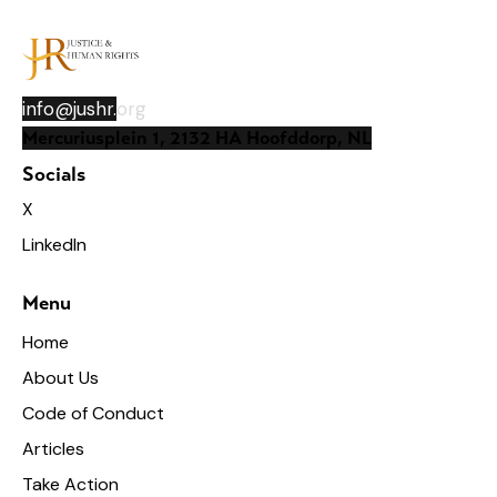
info@jushr.
org
Mercuriusplein 1, 2132 HA Hoofddorp, NL
Socials
X
LinkedIn
Menu
Home
About Us
Code of Conduct
Articles
Take Action