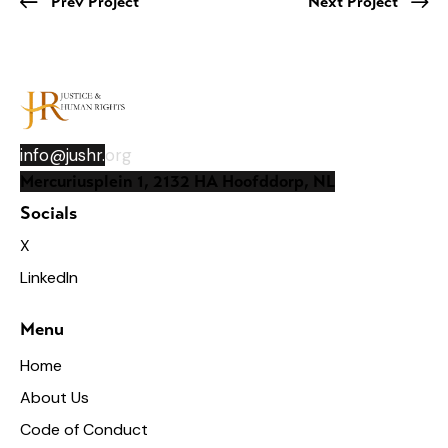
Prev Project
Next Project
info@jushr.
org
Mercuriusplein 1, 2132 HA Hoofddorp, NL
Socials
X
LinkedIn
Menu
Home
About Us
Code of Conduct