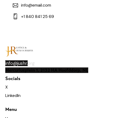
info@email.com
+1 840 841 25 69
info@jushr.
org
Mercuriusplein 1, 2132 HA Hoofddorp, NL
Socials
X
LinkedIn
Menu