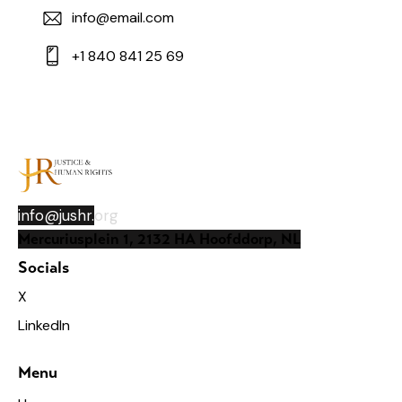
info@email.com
+1 840 841 25 69
info@jushr.
org
Mercuriusplein 1, 2132 HA Hoofddorp, NL
Socials
X
LinkedIn
Menu