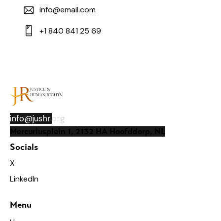
info@email.com
+1 840 841 25 69
info@jushr.
org
Mercuriusplein 1, 2132 HA Hoofddorp, NL
Socials
X
LinkedIn
Menu