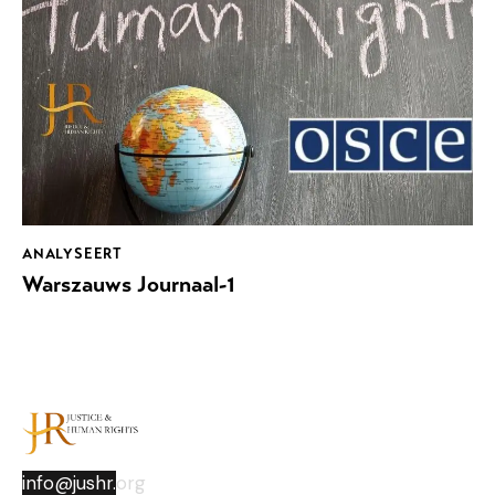
ANALYSEERT
Warszauws Journaal-1
info@jushr.
org