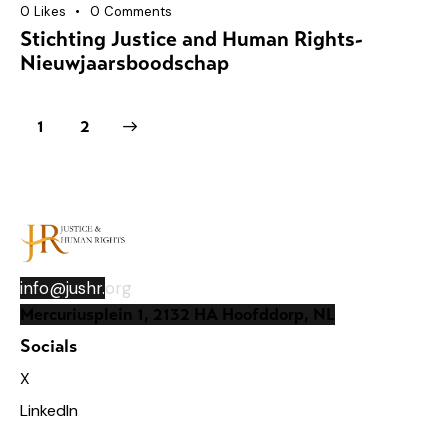
0
Likes
0
Comments
Stichting Justice and Human Rights-
Nieuwjaarsboodschap
>
1
2
info@jushr.
org
Mercuriusplein 1, 2132 HA Hoofddorp, NL
Socials
X
LinkedIn