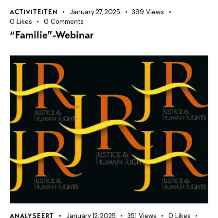
January 27, 2025
399
Views
ACTIVITEITEN
0
Likes
0
Comments
“Familie”-Webinar
January 12, 2025
351
Views
0
Likes
ANALYSEERT