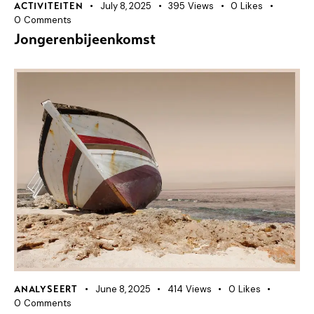
July 8, 2025
395
Views
0
Likes
ACTIVITEITEN
0
Comments
Jongerenbijeenkomst
June 8, 2025
414
Views
0
Likes
ANALYSEERT
0
Comments