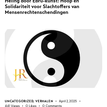
Heling door Ebru-kunst: Hoop en
Solidariteit voor Slachtoffers van
Mensenrechtenschendingen
April 2, 2025
UNCATEGORIZED
,
VERHALEN
441
Views
0
Likes
0
Comments