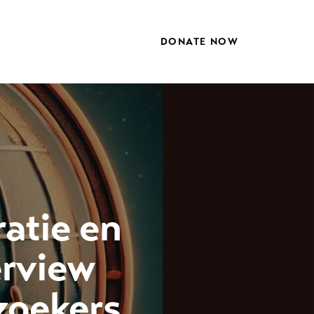
DONATE NOW
atie en
erview
zoekers