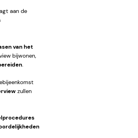
agt aan de
n
fasen van het
rview bijwonen,
rbereiden
.
iebijeenkomst
erview
zullen
ielprocedures
woordelijkheden