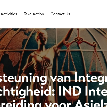
Activities
Take Action
Contact Us
teuning van Integr
htigheid: IND Int
reiding voor Asiel