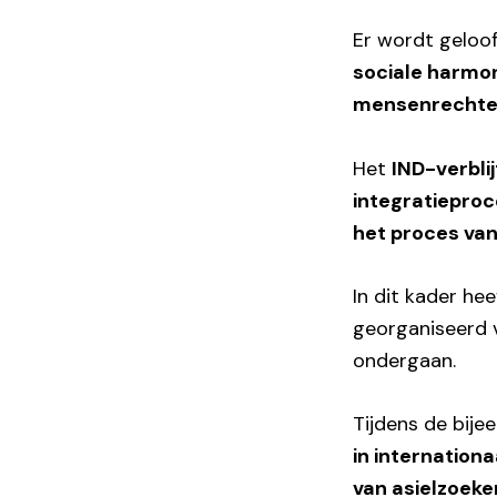
Er wordt geloof
sociale harmon
mensenrechten
Het
IND-verbli
integratiepro
het proces van
In dit kader he
georganiseerd 
ondergaan.
Tijdens de bij
in internationa
van asielzoeke