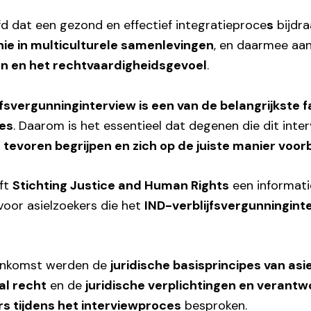
d dat een gezond en effectief integratieproce
s
bijdra
ie in multiculturele samenlevingen
, en daarmee aa
 en het rechtvaardigheidsgevoel
.
jfsvergunninginterview is een van de belangrijkste 
ces
. Daarom is het essentieel dat degenen die dit inte
 tevoren begrijpen en zich op de juiste manier voo
eft
Stichting Justice and Human Rights
een informat
voor asielzoekers die het
IND-verblijfsvergunningint
eenkomst werden de
juridische basisprincipes van as
al recht
en de
juridische verplichtingen en verant
rs tijdens het interviewproces
besproken.