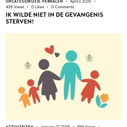
April 2, 2025
UNCATEGORIZED
,
VERHALEN
439
Views
0
Likes
0
Comments
IK WILDE NIET IN DE GEVANGENIS
STERVEN!
January 27, 2025
399
Views