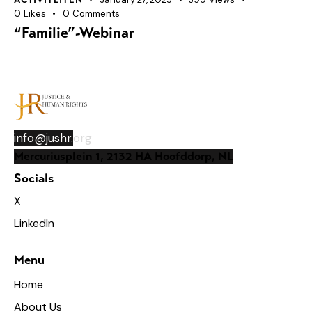
ACTIVITEITEN
0
Likes
0
Comments
“Familie”-Webinar
info@jushr.
org
Mercuriusplein 1, 2132 HA Hoofddorp, NL
Socials
X
LinkedIn
Menu
Home
About Us