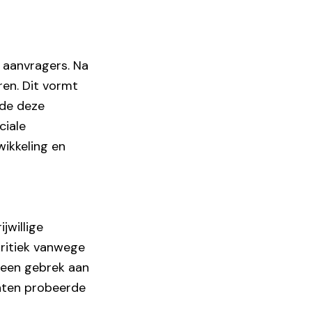
 aanvragers. Na
ren. Dit vormt
nde deze
ciale
wikkeling en
jwillige
 kritiek vanwege
 een gebrek aan
nten probeerde