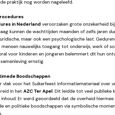
de praktijk nog worden nageleefd.
Procedures
dures in Nederland
veroorzaken grote onzekerheid bij
aag kunnen de wachttijden maanden of zelfs jaren du
 juridische, maar ook een psychologische last. Gedure
 mensen nauwelijks toegang tot onderwijs, werk of so
ooral voor kinderen en jongeren belemmert dit hun ont
e samenleving ernstig.
etimede Boodschappen
 vlak voor het Suikerfeest informatiemateriaal over vri
reid in het
AZC Ter Apel
. Dit leidde tot veel publieke
e inhoud. Er werd geoordeeld dat de overheid hiermee
e en politieke boodschappen via symbolische mome
.