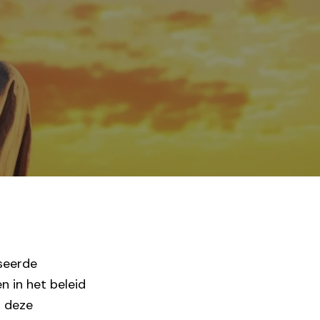
seerde
n in het beleid
n deze