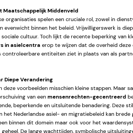
et Maatschappelijk Middenveld
e organisaties spelen een cruciale rol, zowel in dienstv
 evenwicht binnen het beleid. Vrijwilligerswerk is diep
sociale cultuur. Toch lijkt de recente beperking van k
ers in asielcentra
erop te wijzen dat de overheid deze 
 controleerbare entiteiten ziet in plaats van als partn
 Diepe Verandering
jken deze voorbeelden misschien kleine stappen. Maar
erschuiving van een
mensenrechten-gecentreerd
be
nde, beperkende en uitsluitende benadering. Deze stil
n het Nederlandse asiel- en migratiebeleid kan brede
lleen binnen dit domein maar ook voor het waardensy
 geheel. De lange wachttijden, symbolische uitsluitin