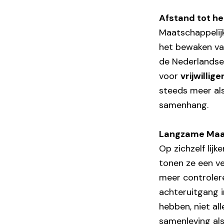
Afstand tot h
Maatschappelijk
het bewaken van
de Nederlandse 
voor
vrijwillig
steeds meer als
samenhang.
Langzame Maar
Op zichzelf li
tonen ze een v
meer controlere
achteruitgang i
hebben, niet a
samenleving als