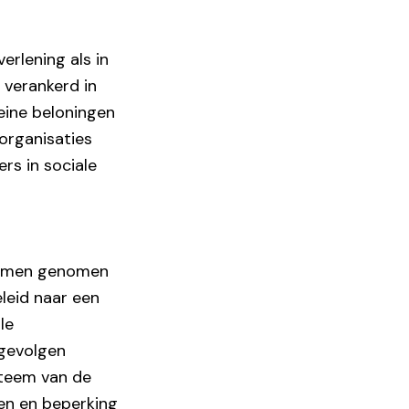
erlening als in
 verankerd in
leine beloningen
organisaties
ers in sociale
 samen genomen
leid naar een
le
 gevolgen
steem van de
gen en beperking