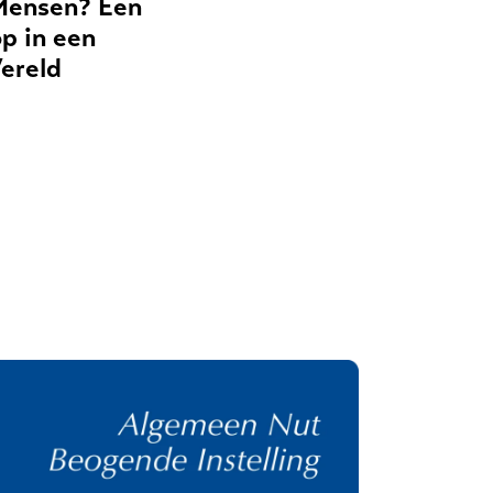
Mensen? Een
p in een
ereld