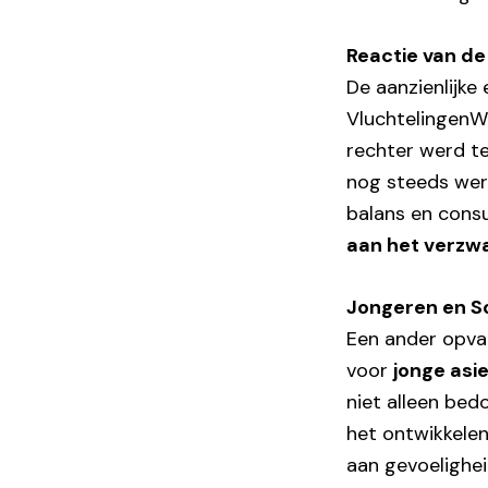
Reactie van d
De aanzienlijke
VluchtelingenW
rechter werd t
nog steeds wer
balans en cons
aan het verzwa
Jongeren en So
Een ander opva
voor
jonge asi
niet alleen bed
het ontwikkele
aan gevoelighe