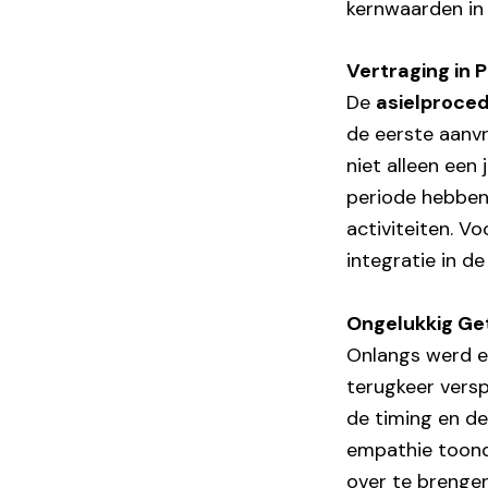
kernwaarden in 
Vertraging in 
De
asielproce
de eerste aanvr
niet alleen een
periode hebben
activiteiten. V
integratie in d
Ongelukkig G
Onlangs werd er
terugkeer versp
de timing en d
empathie toond
over te brengen