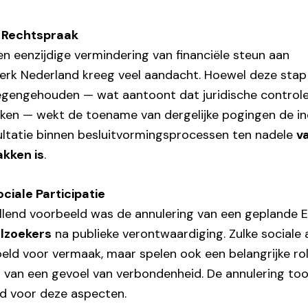
e Rechtspraak
 en eenzijdige vermindering van financiële steun aan
erk Nederland kreeg veel aandacht. Hoewel deze stap
egengehouden — wat aantoont dat juridische contro
ken — wekt de toename van dergelijke pogingen de in
ultatie binnen besluitvormingsprocessen ten nadele
v
kken is
.
ciale Participatie
llend voorbeeld was de annulering van een geplande E
elzoekers
na publieke verontwaardiging. Zulke sociale a
oeld voor vermaak, maar spelen ook een belangrijke rol
n van een gevoel van verbondenheid. De annulering to
id voor deze aspecten.