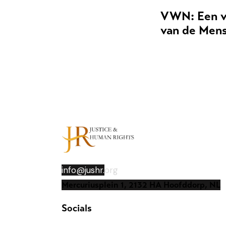
VWN: Een v
van de Men
info@jushr.
org
Mercuriusplein 1, 2132 HA Hoofddorp, NL
Socials