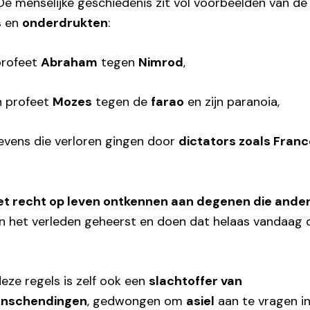
De menselijke geschiedenis zit vol voorbeelden van de 
s
en
onderdrukten
:
profeet
Abraham
tegen
Nimrod
,
n profeet
Mozes
tegen de
farao
en zijn paranoia,
levens die verloren gingen door
dictators zoals Franc
et recht op leven ontkennen aan degenen die ander
in het verleden geheerst en doen dat helaas vandaag
eze regels is zelf ook een
slachtoffer van
nschendingen
, gedwongen om
asiel
aan te vragen i