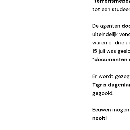
“
terrorismebe
tot een studeer
De agenten
doo
uiteindelijk v
waren er drie 
15 juli was ges
“
documenten va
Er wordt gezeg
Tigris
dagenlan
gegooid.
Eeuwen mogen v
nooit!