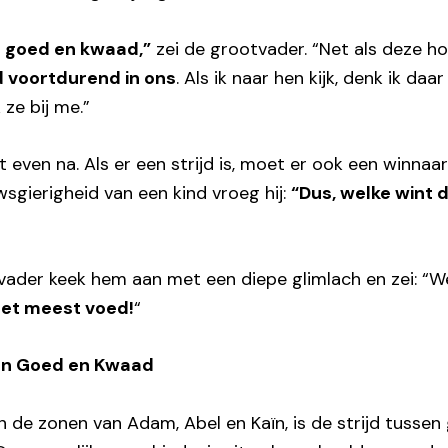
 goed en kwaad,”
zei de grootvader. “Net als deze h
 voortdurend in ons
. Als ik naar hen kijk, denk ik daar 
ze bij me.”
 even na. Als er een strijd is, moet er ook een winnaar
wsgierigheid van een kind vroeg hij:
“Dus, welke wint d
tvader keek hem aan met een diepe glimlach en zei: “W
het meest voed!
“
sen Goed en Kwaad
an de zonen van Adam, Abel en Kaïn, is de strijd tusse