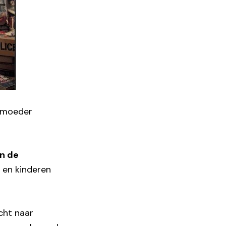
onmoeder
an de
w en kinderen
cht naar