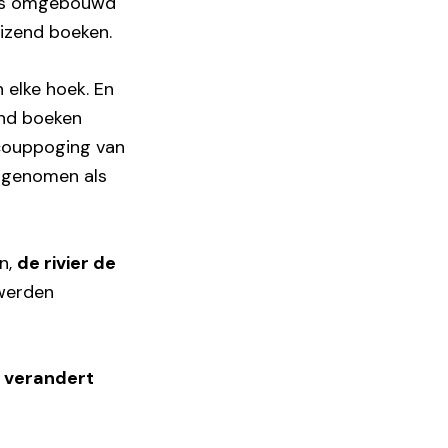
ers omgebouwd
uizend boeken.
 elke hoek. En
end boeken
 couppoging van
opgenomen als
n,
de rivier de
 werden
n verandert