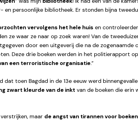
wijzen
” was mijn
bibliotheek
! Ik had een van de kam
- en persoonlijke bibliotheek. Er stonden bijna tweed
rzochten vervolgens het hele huis
en controleerden
onden ze waar ze naar op zoek waren! Van de tweeduiz
uitgegeven door een uitgeverij die na de zogenaamde
loten. Deze drie boeken werden in het politierapport 
n een terroristische organisatie
.”
d dat toen Bagdad in de 13e eeuw werd binnengevalle
g zwart kleurde van de inkt
van de boeken die erin
erstrijken, maar
de angst van tirannen voor boeke