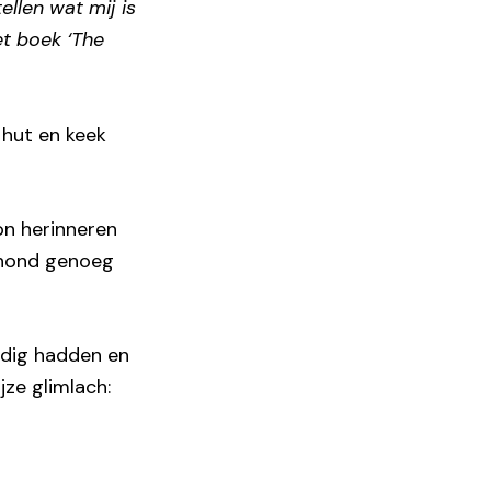
ellen wat mij is
et boek ‘The
 hut en keek
kon herinneren
n hond genoeg
odig hadden en
ze glimlach: