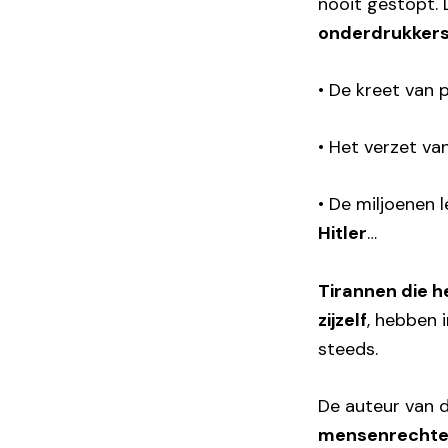
nooit gestopt. 
onderdrukker
• De kreet van 
• Het verzet va
• De miljoenen 
Hitler
…
Tirannen die h
zijzelf
, hebben 
steeds.
De auteur van d
mensenrechte